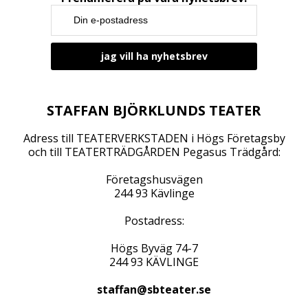
STAFFAN BJÖRKLUNDS TEATER
Adress till TEATERVERKSTADEN i Högs Företagsby
och till TEATERTRÄDGÅRDEN Pegasus Trädgård:
Företagshusvägen
244 93 Kävlinge
Postadress:
Högs Byväg 74-7
244 93 KÄVLINGE
staffan@sbteater.se