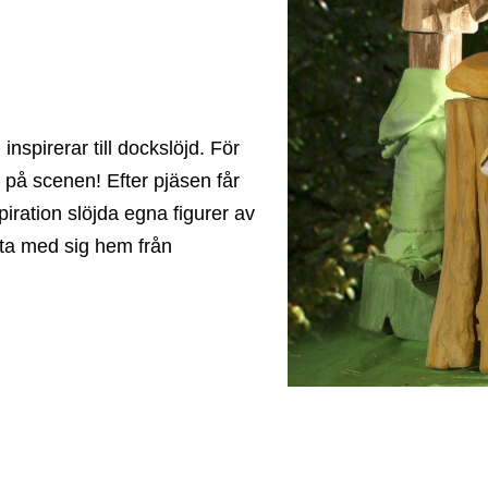
nspirerar till dockslöjd. För
 på scenen! Efter pjäsen får
ration slöjda egna figurer av
t ta med sig hem från