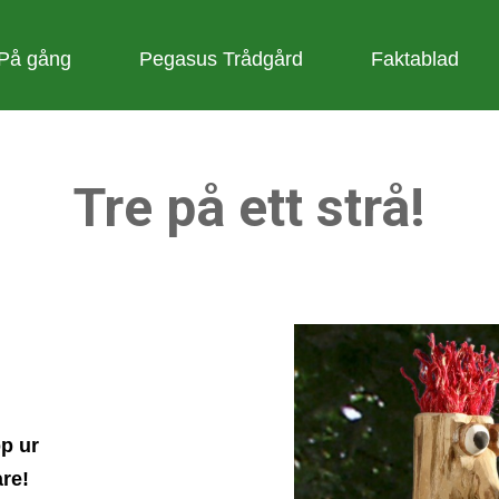
På gång
Pegasus Trådgård
Faktablad
Tre på ett strå!
p ur
re!