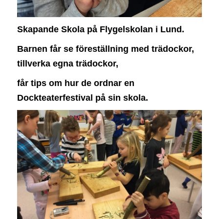
t
i
Skapande Skola på Flygelskolan i Lund.
o
n
Barnen får se föreställning med trädockor,
tillverka egna trädockor,
får tips om hur de ordnar en
Dockteaterfestival på sin skola.