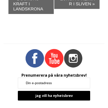
v
KRAFT I
R I SLIVEN
»
e
LANDSKRONA
n
e
m
a
n
g
N
a
v
i
g
Prenumerera på våra nyhetsbrev!
a
t
i
o
n