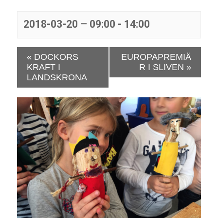
2018-03-20 – 09:00
-
14:00
E
«
DOCKORS
EUROPAPREMIÄ
v
KRAFT I
R I SLIVEN
»
e
LANDSKRONA
n
e
m
a
n
g
N
a
v
i
g
a