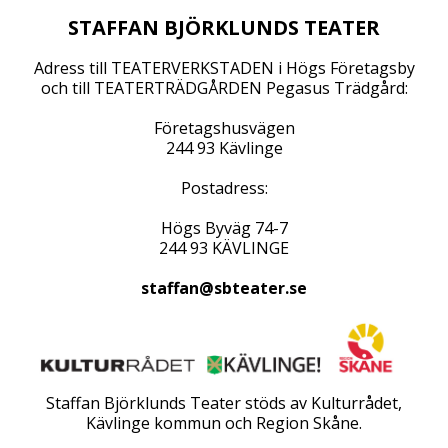
STAFFAN BJÖRKLUNDS TEATER
Adress till TEATERVERKSTADEN i Högs Företagsby
och till TEATERTRÄDGÅRDEN Pegasus Trädgård:
Företagshusvägen
244 93 Kävlinge
Postadress:
Högs Byväg 74-7
244 93 KÄVLINGE
staffan@sbteater.se
Staffan Björklunds Teater stöds av Kulturrådet,
Kävlinge kommun och Region Skåne.