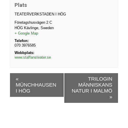
Plats
TEATERVERKSTADEN I HÖG
Företagshusvägen 2 C
HÖG Kävlinge
,
Sweden
+ Google Map
Telefon:
070 3976585
Webbplats:
www.staffansteater.se
E
«
TRILOGIN
v
MÜNCHHAUSEN
MÄNNISKANS
e
I HÖG
NATUR I MALMÖ
n
»
e
m
a
n