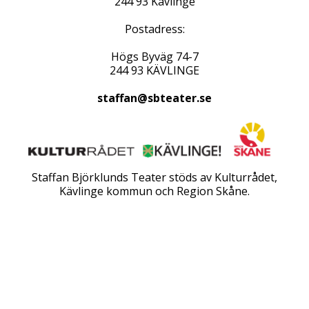
244 93 Kävlinge
Postadress:
Högs Byväg 74-7
244 93 KÄVLINGE
staffan@sbteater.se
Staffan Björklunds Teater stöds av Kulturrådet,
Kävlinge kommun och Region Skåne.