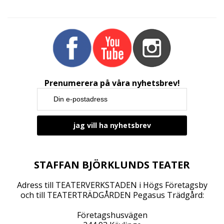
g
N
a
v
i
g
a
Prenumerera på våra nyhetsbrev!
t
i
o
n
STAFFAN BJÖRKLUNDS TEATER
Adress till TEATERVERKSTADEN i Högs Företagsby
och till TEATERTRÄDGÅRDEN Pegasus Trädgård:
Företagshusvägen