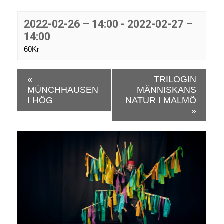
2022-02-26 – 14:00
-
2022-02-27 –
14:00
60Kr
E
«
TRILOGIN
v
MÜNCHHAUSEN
MÄNNISKANS
e
I HÖG
NATUR I MALMÖ
n
»
e
m
a
n
g
N
a
v
i