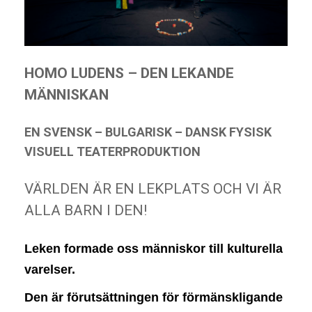
g
a
t
i
HOMO LUDENS – DEN LEKANDE
o
n
MÄNNISKAN
EN SVENSK – BULGARISK – DANSK FYSISK
VISUELL TEATERPRODUKTION
VÄRLDEN ÄR EN LEKPLATS OCH VI ÄR
ALLA BARN I DEN!
Leken formade oss människor till kulturella
varelser.
Den är förutsättningen för förmänskligande