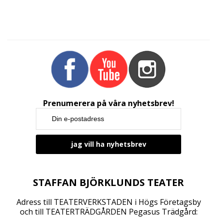
a
n
g
N
a
v
i
g
a
Prenumerera på våra nyhetsbrev!
t
i
o
n
STAFFAN BJÖRKLUNDS TEATER
Adress till TEATERVERKSTADEN i Högs Företagsby
och till TEATERTRÄDGÅRDEN Pegasus Trädgård: