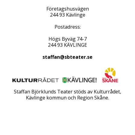
Företagshusvägen
244 93 Kävlinge
Postadress:
Högs Byväg 74-7
244 93 KÄVLINGE
staffan@sbteater.se
Staffan Björklunds Teater stöds av Kulturrådet,
Kävlinge kommun och Region Skåne.