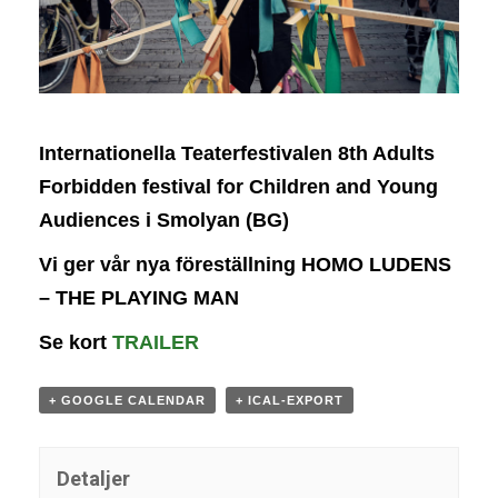
g
a
t
i
o
n
Internationella Teaterfestivalen
8th Adults
Forbidden festival for Children and Young
Audiences
i Smolyan (BG)
Vi ger vår nya föreställning HOMO LUDENS
– THE PLAYING MAN
Se kort
TRAILER
+ GOOGLE CALENDAR
+ ICAL-EXPORT
Detaljer