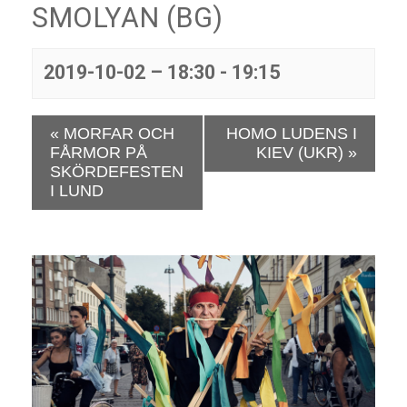
SMOLYAN (BG)
2019-10-02 – 18:30
-
19:15
E
«
MORFAR OCH
HOMO LUDENS I
v
FÅRMOR PÅ
KIEV (UKR)
»
e
SKÖRDEFESTEN
n
I LUND
e
m
a
n
g
N
a
v
i