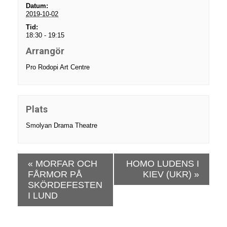
Datum:
2019-10-02
Tid:
18:30 - 19:15
Arrangör
Pro Rodopi Art Centre
Plats
Smolyan Drama Theatre
E
«
MORFAR OCH
HOMO LUDENS I
v
FÅRMOR PÅ
KIEV (UKR)
»
e
SKÖRDEFESTEN
n
I LUND
e
m