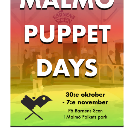
g
a
t
i
o
n