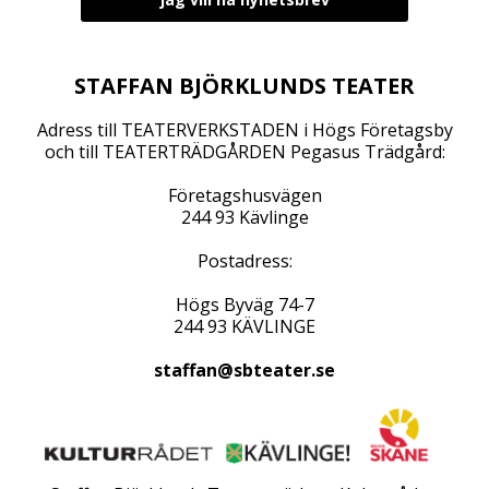
STAFFAN BJÖRKLUNDS TEATER
Adress till TEATERVERKSTADEN i Högs Företagsby
och till TEATERTRÄDGÅRDEN Pegasus Trädgård:
Företagshusvägen
244 93 Kävlinge
Postadress:
Högs Byväg 74-7
244 93 KÄVLINGE
staffan@sbteater.se