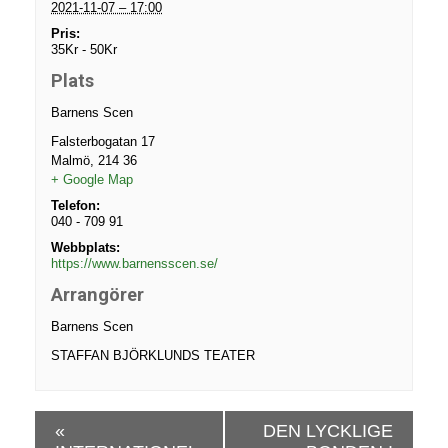
2021-11-07 – 17:00
Pris:
35Kr - 50Kr
Plats
Barnens Scen
Falsterbogatan 17
Malmö
,
214 36
+ Google Map
Telefon:
040 - 709 91
Webbplats:
https://www.barnensscen.se/
Arrangörer
Barnens Scen
STAFFAN BJÖRKLUNDS TEATER
E
«
DEN LYCKLIGE
v