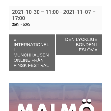
2021-10-30 – 11:00
-
2021-11-07 –
17:00
35Kr - 50Kr
E
«
DEN LYCKLIGE
v
INTERNATIONEL
BONDEN I
e
L
ESLÖV
»
n
MÜNCHHAUSEN
e
ONLINE FRÅN
FINSK FESTIVAL
m
a
n
g
N
a
v
i