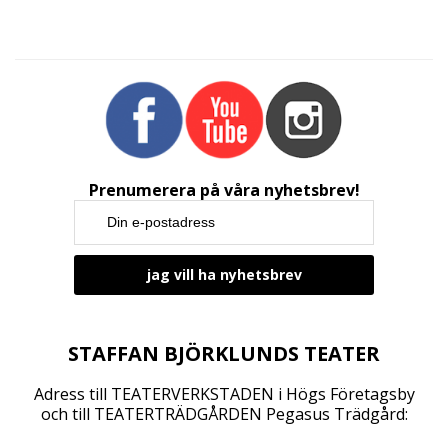
n
g
N
a
v
i
g
a
Prenumerera på våra nyhetsbrev!
t
i
o
n
STAFFAN BJÖRKLUNDS TEATER
Adress till TEATERVERKSTADEN i Högs Företagsby
och till TEATERTRÄDGÅRDEN Pegasus Trädgård: