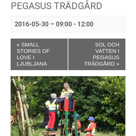
PEGASUS TRÄDGÅRD
2016-05-30 – 09:00
-
12:00
E
«
SMALL
SOL OCH
v
STORIES OF
VATTEN I
e
LOVE I
PEGASUS
n
LJUBLJANA
TRÄDGÅRD
»
e
m
a
n
g
N
a
v
i