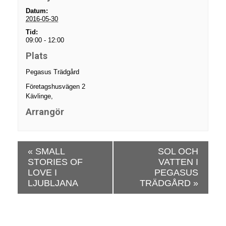
Datum:
2016-05-30
Tid:
09:00 - 12:00
Plats
Pegasus Trädgård
Företagshusvägen 2
Kävlinge
,
Arrangör
E
«
SMALL
SOL OCH
v
STORIES OF
VATTEN I
e
LOVE I
PEGASUS
n
LJUBLJANA
TRÄDGÅRD
»
e
m
a