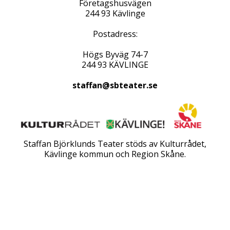
Företagshusvägen
244 93 Kävlinge
Postadress:
Högs Byväg 74-7
244 93 KÄVLINGE
staffan@sbteater.se
Staffan Björklunds Teater stöds av Kulturrådet,
Kävlinge kommun och Region Skåne.