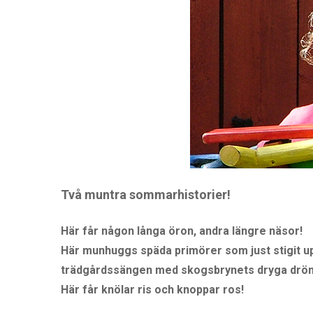
o
n
Två muntra sommarhistorier!
Här får någon långa öron, andra längre näsor!
Här munhuggs späda primörer som just stigit u
trädgårdssängen med skogsbrynets dryga drön
Här får knölar ris och knoppar ros!