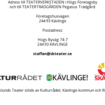
Adress till TEATERVERKSTADEN i Högs Företagsby
och till TEATERTRÄDGÅRDEN Pegasus Trädgård:
Företagshusvägen
244 93 Kävlinge
Postadress:
Högs Byväg 74-7
244 93 KÄVLINGE
staffan@sbteater.se
rklunds Teater stöds av Kulturrådet, Kävlinge kommun och R