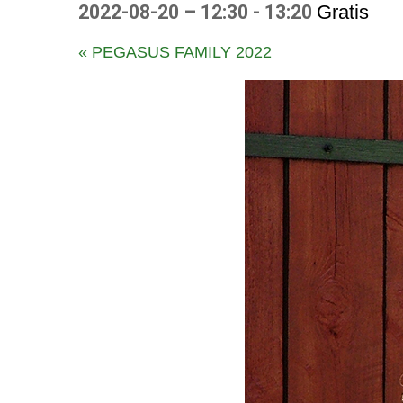
2022-08-20 – 12:30
-
13:20
Gratis
E
«
PEGASUS FAMILY 2022
v
e
n
e
m
a
n
g
N
a
v
i
g
a
t
i