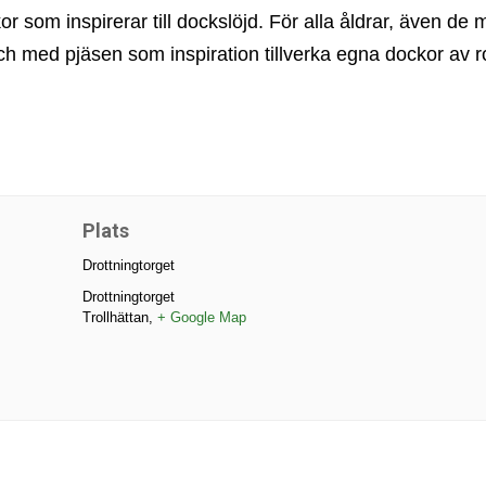
or som inspirerar till dockslöjd. För alla åldrar, även d
h med pjäsen som inspiration tillverka egna dockor av ro
Plats
Drottningtorget
Drottningtorget
Trollhättan
,
+ Google Map