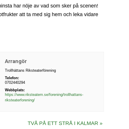
e minsta har nöje av vad som sker på scenen!
tfrukter att ta med sig hem och leka vidare
Arrangör
Trollhättans Riksteaterförening
Telefon:
0702440294
Webbplats:
https://www.riksteatern.se/forening/trollhattans-
riksteaterforening/
TVÅ PÅ ETT STRÅ I KALMAR
»