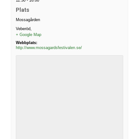
11:30 - 16:00
Plats
Mossagården
Veberöd
,
+ Google Map
Webbplats:
http://www.mossagardsfestivalen.se/