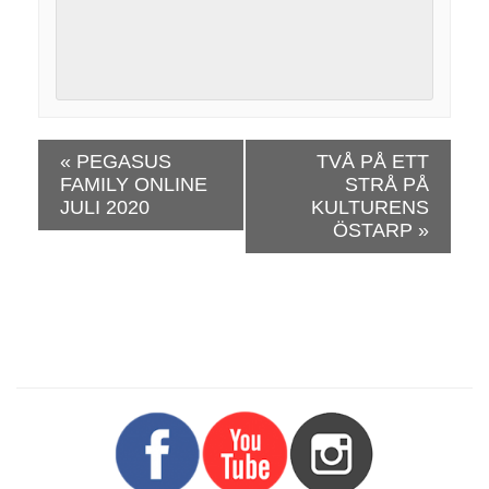
E
«
PEGASUS
TVÅ PÅ ETT
v
FAMILY ONLINE
STRÅ PÅ
e
JULI 2020
KULTURENS
n
ÖSTARP
»
e
m
a
n
g
N
a
v
i