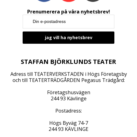
g
a
Prenumerera på våra nyhetsbrev!
t
i
o
n
STAFFAN BJÖRKLUNDS TEATER
Adress till TEATERVERKSTADEN i Högs Företagsby
och till TEATERTRÄDGÅRDEN Pegasus Trädgård:
Företagshusvägen
244 93 Kävlinge
Postadress:
Högs Byväg 74-7
244 93 KÄVLINGE