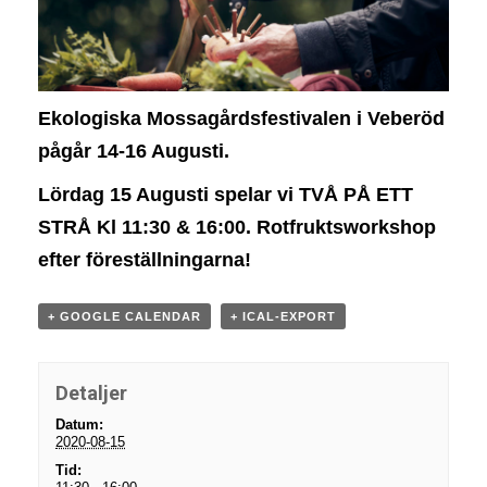
i
g
a
t
i
Ekologiska Mossagårdsfestivalen i Veberöd
o
pågår 14-16 Augusti.
n
Lördag 15 Augusti spelar vi TVÅ PÅ ETT
STRÅ Kl 11:30 & 16:00. Rotfruktsworkshop
efter föreställningarna!
+ GOOGLE CALENDAR
+ ICAL-EXPORT
Detaljer
Datum:
2020-08-15
Tid: