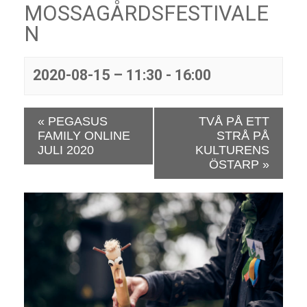
MOSSAGÅRDSFESTIVALE
N
2020-08-15 – 11:30
-
16:00
E
«
PEGASUS
TVÅ PÅ ETT
v
FAMILY ONLINE
STRÅ PÅ
e
JULI 2020
KULTURENS
n
ÖSTARP
»
e
m
a
n
g
N
a
v