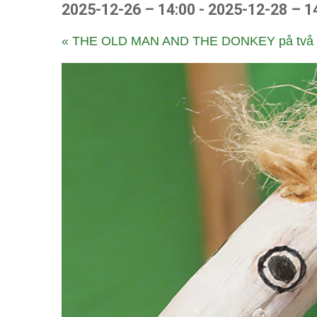
2025-12-26 – 14:00
-
2025-12-28 – 1
E
«
THE OLD MAN AND THE DONKEY på två inter
v
e
n
e
m
a
n
g
N
a
v
i
g
a
t
i