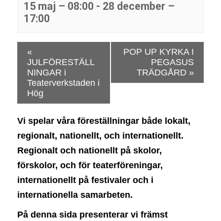
15 maj – 08:00
-
28 december –
17:00
E
«
POP UP KYRKA I
v
JULFÖRESTÄLL
PEGASUS
e
NINGAR i
TRÄDGÅRD
»
n
Teaterverkstaden i
e
Hög
m
a
Vi spelar våra föreställningar både lokalt,
n
regionalt, nationellt, och internationellt.
g
Regionalt och nationellt på skolor,
N
a
förskolor, och för teaterföreningar,
v
internationellt på festivaler och i
i
internationella samarbeten.
g
a
På denna sida presenterar vi främst