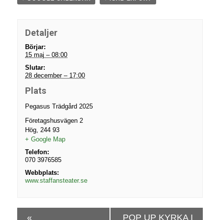
Detaljer
Börjar:
15 maj – 08:00
Slutar:
28 december – 17:00
Plats
Pegasus Trädgård 2025
Företagshusvägen 2
Hög
,
244 93
+ Google Map
Telefon:
070 3976585
Webbplats:
www.staffansteater.se
E
«
POP UP KYRKA I