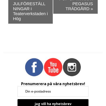
v
JULFÖRESTÄLL
PEGASUS
e
NINGAR i
TRÄDGÅRD
»
n
Teaterverkstaden i
e
Hög
m
a
n
g
N
a
v
i
g
a
t
Prenumerera på våra nyhetsbrev!
i
o
n