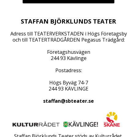
STAFFAN BJÖRKLUNDS TEATER
Adress till TEATERVERKSTADEN i Högs Företagsby
och till TEATERTRÄDGÅRDEN Pegasus Trädgård:
Företagshusvägen
244 93 Kävlinge
Postadress:
Högs Byväg 74-7
244 93 KÄVLINGE
staffan@sbteater.se
Staffan Björklunds Teater stöds av Kulturrådet,