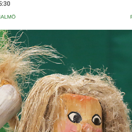
5:30
MALMÖ