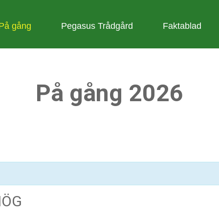
På gång
Pegasus Trådgård
Faktablad
På gång 2026
HÖG