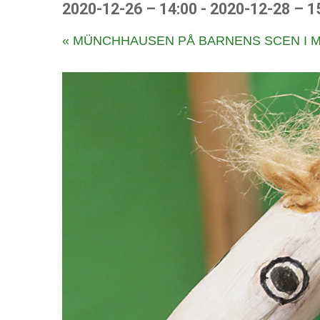
2020-12-26 – 14:00
-
2020-12-28 – 1
E
«
MÜNCHHAUSEN PÅ BARNENS SCEN I 
v
e
n
e
m
a
n
g
N
a
v
i
g
a
t
i