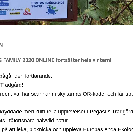
N
 FAMILY 2020 ONLINE fortsätter hela vintern!
0 pågår den fortfarande.
 Trädgård!
gården, väl här scannar ni skyltarnas QR-koder och får upp
ser kryddade med kulturella upplevelser i Pegasus Trädgå
s i tätortsnära halvvild natur.
a på att leka, picknicka och uppleva Europas enda Ekolog