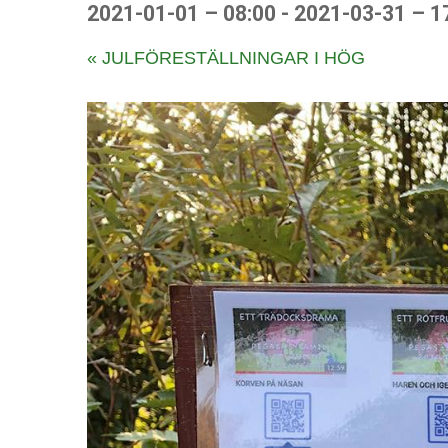
2021-01-01 – 08:00
-
2021-03-31 – 1
E
«
JULFÖRESTÄLLNINGAR I HÖG
v
e
n
e
m
a
n
g
N
a
v
i
g
a
t
i