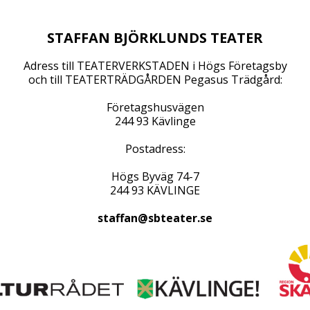
STAFFAN BJÖRKLUNDS TEATER
Adress till TEATERVERKSTADEN i Högs Företagsby
och till TEATERTRÄDGÅRDEN Pegasus Trädgård:
Företagshusvägen
244 93 Kävlinge
Postadress:
Högs Byväg 74-7
244 93 KÄVLINGE
staffan@sbteater.se