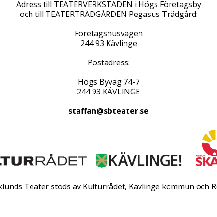
Adress till TEATERVERKSTADEN i Högs Företagsby
och till TEATERTRÄDGÅRDEN Pegasus Trädgård:
Företagshusvägen
244 93 Kävlinge
Postadress:
Högs Byväg 74-7
244 93 KÄVLINGE
staffan@sbteater.se
rklunds Teater stöds av Kulturrådet, Kävlinge kommun och R