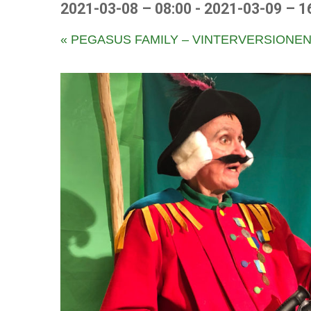
2021-03-08 – 08:00
-
2021-03-09 – 1
E
«
PEGASUS FAMILY – VINTERVERSIONE
v
e
n
e
m
a
n
g
N
a
v
i
g
a
t
i