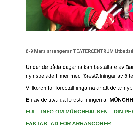
o
n
8-9 Mars arrangerar TEATERCENTRUM Utbuds
Under de båda dagarna kan beställare av Bar
nyinspelade filmer med föreställningar av 8 
Villkoren för föreställningarna är att de är 
En av de utvalda föreställningen är
MÜNCHH
FULL INFO OM MÜNCHHAUSEN – DIN P
FAKTABLAD FÖR ARRANGÖRER