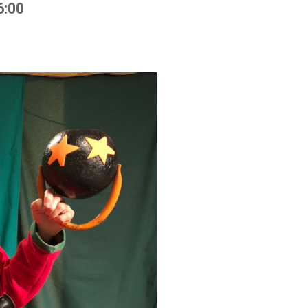
6:00
N