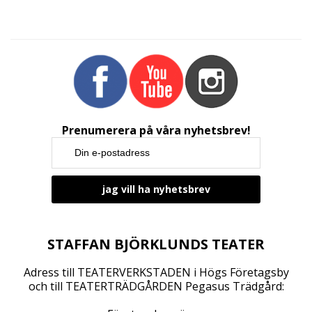
a
n
g
N
a
v
i
g
Prenumerera på våra nyhetsbrev!
a
t
i
o
n
STAFFAN BJÖRKLUNDS TEATER
Adress till TEATERVERKSTADEN i Högs Företagsby
och till TEATERTRÄDGÅRDEN Pegasus Trädgård: