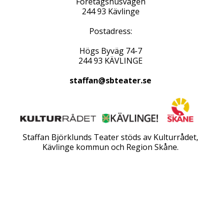
Företagshusvägen
244 93 Kävlinge
Postadress:
Högs Byväg 74-7
244 93 KÄVLINGE
staffan@sbteater.se
Staffan Björklunds Teater stöds av Kulturrådet,
Kävlinge kommun och Region Skåne.