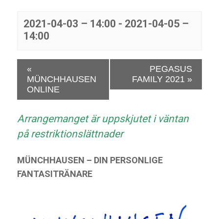
2021-04-03 – 14:00
-
2021-04-05 –
14:00
E
«
PEGASUS
v
MÜNCHHAUSEN
FAMILY 2021
»
e
ONLINE
n
e
Arrangemanget är uppskjutet i väntan
m
a
på restriktionslättnader
n
g
MÜNCHHAUSEN – DIN PERSONLIGE
N
FANTASITRÄNARE
a
v
i
g