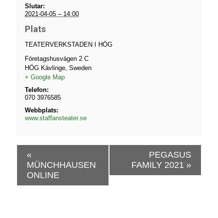
Slutar:
2021-04-05 – 14:00
Plats
TEATERVERKSTADEN I HÖG
Företagshusvägen 2 C
HÖG Kävlinge
,
Sweden
+ Google Map
Telefon:
070 3976585
Webbplats:
www.staffansteater.se
E
«
PEGASUS
v
MÜNCHHAUSEN
FAMILY 2021
»
e
ONLINE
n
e
m