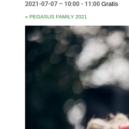
2021-07-07 – 10:00
-
11:00
Gratis
E
«
PEGASUS FAMILY 2021
v
e
n
e
m
a
n
g
N
a
v
i
g
a
t
i