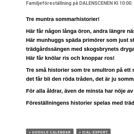
Familjeföreställning på DALENSCENEN Kl 10:00.
Tre muntra sommarhistorier!
Här får någon långa öron, andra längre nä
Här munhuggs späda primörer som just sti
trädgårdssängen med skogsbrynets dryga
Här får knölar ris och knoppar ros!
Tre små historier som tre smultron på ett s
det får bli den röda tråden, det är ju somm
För alla åldrar, även de minsta har nöje 
Föreställningens historier spelas med träd
+ GOOGLE CALENDAR
+ ICAL-EXPORT