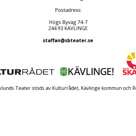
Postadress:
Högs Byväg 74-7
244 93 KÄVLINGE
staffan@sbteater.se
rklunds Teater stöds av Kulturrådet, Kävlinge kommun och R