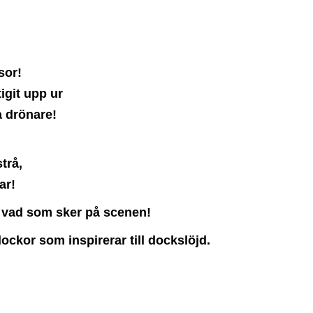
sor!
git upp ur
 drönare!
trå,
ar!
av vad som sker på scenen!
ockor som inspirerar till dockslöjd.