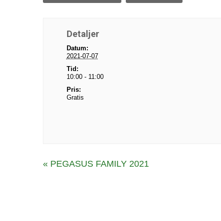
Detaljer
Datum:
2021-07-07
Tid:
10:00 - 11:00
Pris:
Gratis
E
«
PEGASUS FAMILY 2021
v
e
n
e