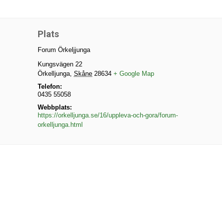
Plats
Forum Örkeljjunga
Kungsvägen 22
Örkelljunga
,
Skåne
28634
+ Google Map
Telefon:
0435 55058
Webbplats:
https://orkelljunga.se/16/uppleva-och-gora/forum-
orkelljunga.html