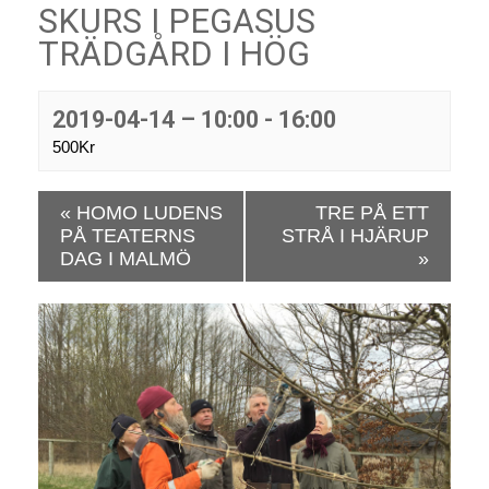
SKURS I PEGASUS
TRÄDGÅRD I HÖG
2019-04-14 – 10:00
-
16:00
500Kr
E
«
HOMO LUDENS
TRE PÅ ETT
v
PÅ TEATERNS
STRÅ I HJÄRUP
e
DAG I MALMÖ
»
n
e
m
a
n
g
N
a