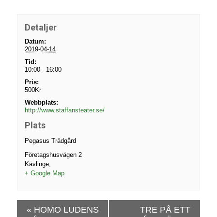
Detaljer
Datum:
2019-04-14
Tid:
10:00 - 16:00
Pris:
500Kr
Webbplats:
http://www.staffansteater.se/
Plats
Pegasus Trädgård
Företagshusvägen 2
Kävlinge
,
+ Google Map
E
«
HOMO LUDENS
TRE PÅ ETT