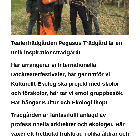
v
i
g
a
t
i
Teaterträdgården Pegasus Trädgård är en
o
n
unik inspirationsträdgård!
Här arrangerar vi
Internationella
Dockteaterfestivaler, här genomför vi
Kulturellt-Ekologiska projekt med skolor
och
förskolor, här tar vi emot gruppbesök.
Här hänger Kultur och Ekologi ihop!
Trädgården är fantasifullt anlagd av
professionella arkitekter och ekologer. Här
växer ett trettiotal fruktträd i olika åldrar och