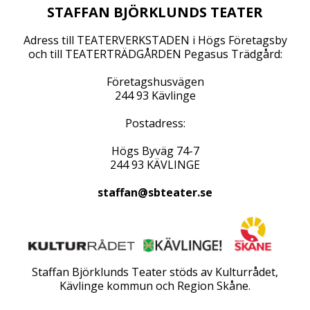
STAFFAN BJÖRKLUNDS TEATER
Adress till TEATERVERKSTADEN i Högs Företagsby
och till TEATERTRÄDGÅRDEN Pegasus Trädgård:
Företagshusvägen
244 93 Kävlinge
Postadress:
Högs Byväg 74-7
244 93 KÄVLINGE
staffan@sbteater.se
Staffan Björklunds Teater stöds av Kulturrådet,
Kävlinge kommun och Region Skåne.