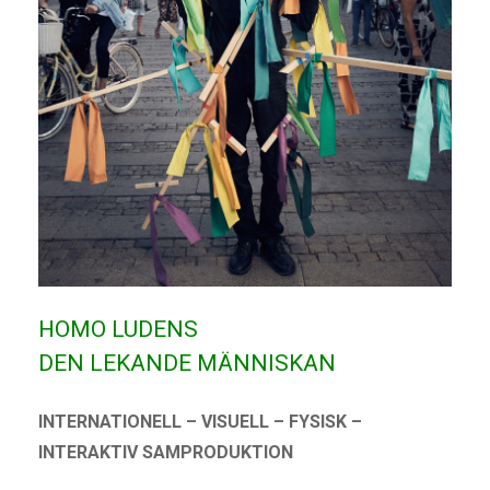
g
a
t
i
o
n
HOMO LUDENS
DEN LEKANDE MÄNNISKAN
INTERNATIONELL – VISUELL – FYSISK –
INTERAKTIV SAMPRODUKTION