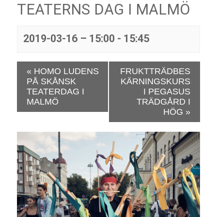
TEATERNS DAG I MALMÖ
2019-03-16 – 15:00
-
15:45
E
«
HOMO LUDENS
FRUKTTRÄDBES
v
PÅ SKÅNSK
KÄRNINGSKURS
e
TEATERDAG I
I PEGASUS
n
MALMÖ
TRÄDGÅRD I
e
HÖG
»
m
a
n
g
N
a
v
i