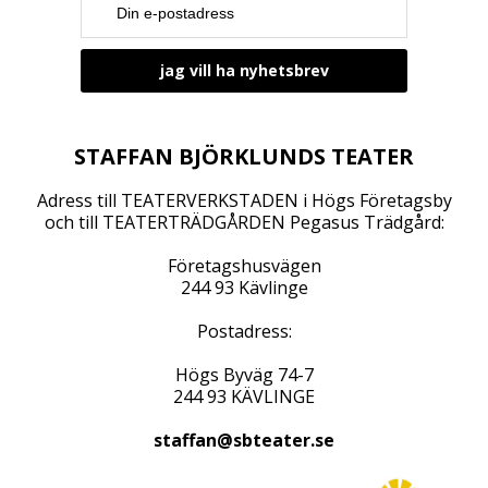
o
n
STAFFAN BJÖRKLUNDS TEATER
Adress till TEATERVERKSTADEN i Högs Företagsby
och till TEATERTRÄDGÅRDEN Pegasus Trädgård:
Företagshusvägen
244 93 Kävlinge
Postadress:
Högs Byväg 74-7
244 93 KÄVLINGE
staffan@sbteater.se