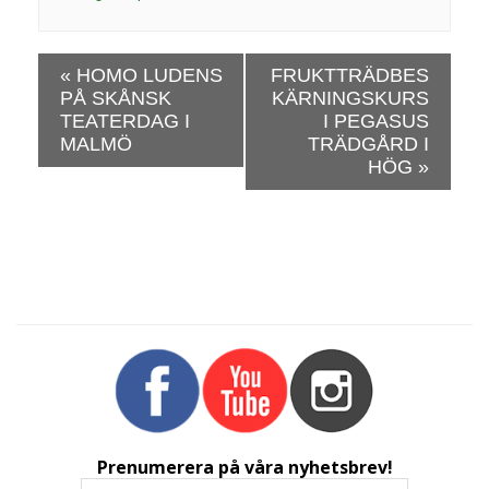
E
«
HOMO LUDENS
FRUKTTRÄDBES
v
PÅ SKÅNSK
KÄRNINGSKURS
e
TEATERDAG I
I PEGASUS
n
MALMÖ
TRÄDGÅRD I
e
HÖG
»
m
a
n
g
N
a
v
i
g
a
t
Prenumerera på våra nyhetsbrev!
i