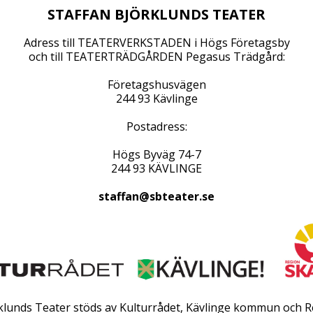
STAFFAN BJÖRKLUNDS TEATER
Adress till TEATERVERKSTADEN i Högs Företagsby
och till TEATERTRÄDGÅRDEN Pegasus Trädgård:
Företagshusvägen
244 93 Kävlinge
Postadress:
Högs Byväg 74-7
244 93 KÄVLINGE
staffan@sbteater.se
rklunds Teater stöds av Kulturrådet, Kävlinge kommun och R