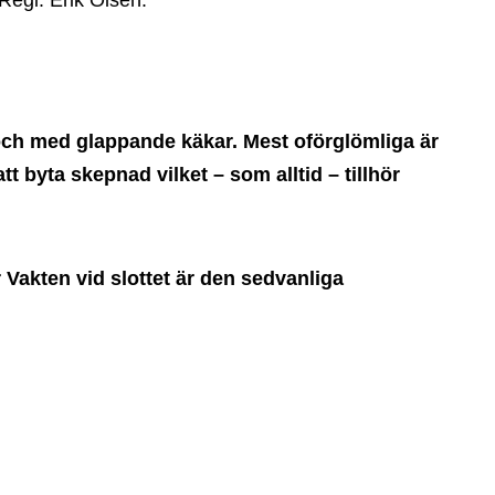
Regi: Erik Olsen.
och med glappande käkar. Mest oförglömliga är
t byta skepnad vilket – som alltid – tillhör
 Vakten vid slottet är den sedvanliga