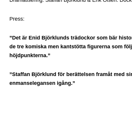
Dramatisering: Staffan Björklund & Erik Olsen. Dock
Press:
”Det är Enid Björklunds trädockor som bär hist
de tre komiska men kantstötta figurerna som följe
höjdpunkterna.”
”Staffan Björklund för berättelsen framåt med sin
enmanselegansen igång.”