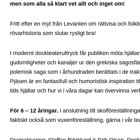
men som alla så klart vet allt och inget om!
Fritt efter en myt från Levanten om rättvisa och folkli
rövarhistoria som slutar rysligt bra!
I modernt dockteateruttryck får publiken möta hjälta
gudomligheter och kanaljer ur den grekiska sagosfär
polemisk saga som i århundraden berättats i de trak
Pjäsen är en fantasifull och humoristisk inspiration t
tids hjältar och hur vi i våra dagar kan övervinna ve
För 6 – 12 åringar.
I anslutning till skolföreställning
faktiskt också som vuxenföreställning, gärna i vår te