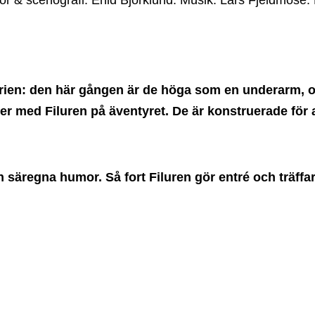
or & scenografi: Enid Björklund. Musik: Lars Fjeldmose. 
orien: den här gången är de höga som en underarm, 
r med Filuren på äventyret. De är konstruerade för at
 säregna humor. Så fort Filuren gör entré och träffar