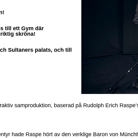
n!
 till ett Gym där
riktig skröna!
h Sultaners palats, och till
interaktiv samproduktion, baserad på Rudolph Erich Raspe
ntyr hade Raspe hört av den verklige Baron von Münchh