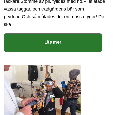
rackare!Stomme av pil, fylldes med hö.Pileflätade
vassa taggar, och trädgårdens bär som
prydnad.Och så målades det en massa tyger! De
ska
Läs mer