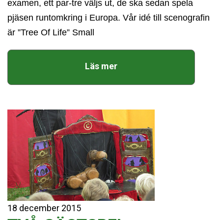
examen, ett par-tre väljs ut, de ska sedan spela
pjäsen runtomkring i Europa. Vår idé till scenografin
är ”Tree Of Life” Small
Läs mer
18
december
2015