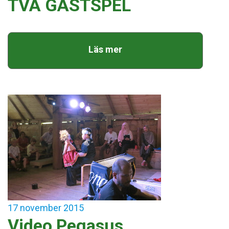
TVÅ GÄSTSPEL
Läs mer
17
november
2015
Video Pegasus