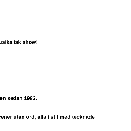
usikalisk show!
den sedan 1983.
ener utan ord, alla i stil med tecknade