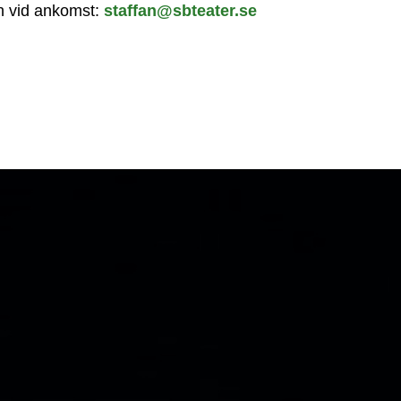
sh vid ankomst:
staffan@sbteater.se