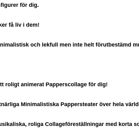
igurer för dig.
er få liv i dem!
inimalistisk och
lekfull men inte helt förutbestämd m
tt roligt animerat Papperscollage för dig!
tnärliga
Minimalistiska Pappersteater över hela värl
sikaliska, roliga Collageföreställningar med korta sc