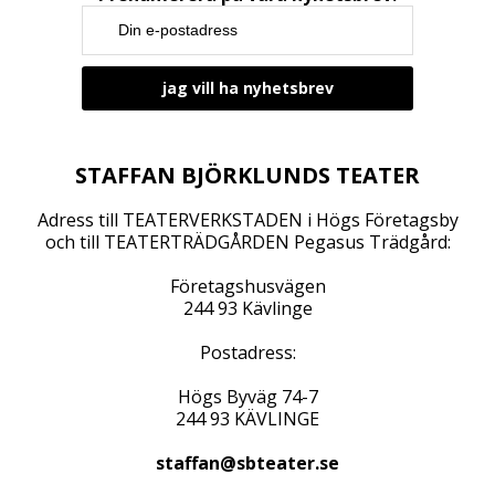
STAFFAN BJÖRKLUNDS TEATER
Adress till TEATERVERKSTADEN i Högs Företagsby
och till TEATERTRÄDGÅRDEN Pegasus Trädgård:
Företagshusvägen
244 93 Kävlinge
Postadress:
Högs Byväg 74-7
244 93 KÄVLINGE
staffan@sbteater.se