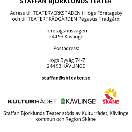
STAFFAN BJÖRKLUNDS TEATER
Adress till TEATERVERKSTADEN i Högs Företagsby
och till TEATERTRÄDGÅRDEN Pegasus Trädgård:
Företagshusvägen
244 93 Kävlinge
Postadress:
Högs Byväg 74-7
244 93 KÄVLINGE
staffan@sbteater.se
Staffan Björklunds Teater stöds av Kulturrådet, Kävlinge
kommun och Region Skåne.