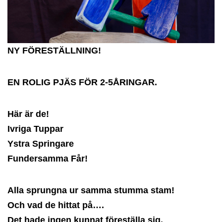
NY FÖRESTÄLLNING!
EN ROLIG PJÄS FÖR 2-5ÅRINGAR.
Här är de!
Ivriga Tuppar
Ystra Springare
Fundersamma Får!
Alla sprungna ur samma stumma stam!
Och vad de hittat på….
Det hade ingen kunnat föreställa sig,