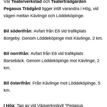
Vår
Teaterverkstad
och
Teaterträdgården
Pegasus Trädgård
ligger intill varandra i Hög, vid
vägen mellan Kävlinge och Löddeköpinge.
Bil söderifrån
: Avfart från E6 vid trafikplats
Borgeby. Genom Löddeköpinge mot Kävlinge, 2 km.
Bil norrifrån
: Avfart från E6 vid trafikplats
Barsebäck. Genom Löddeköpinge mot Kävlinge, 2
km.
Bil österifrån
: Från Kävlinge mot Löddeköpinge, 5
km.
I Hög
: Tag av vid Vägverksskylt ”Pegasus