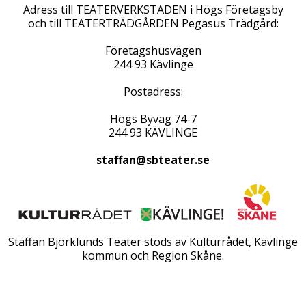
Adress till TEATERVERKSTADEN i Högs Företagsby
och till TEATERTRÄDGÅRDEN Pegasus Trädgård:
Företagshusvägen
244 93 Kävlinge
Postadress:
Högs Byväg 74-7
244 93 KÄVLINGE
staffan@sbteater.se
Staffan Björklunds Teater stöds av Kulturrådet, Kävlinge
kommun och Region Skåne.