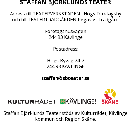
STAFFAN BJÖRKLUNDS TEATER
Adress till TEATERVERKSTADEN i Högs Företagsby
och till TEATERTRÄDGÅRDEN Pegasus Trädgård:
Företagshusvägen
244 93 Kävlinge
Postadress:
Högs Byväg 74-7
244 93 KÄVLINGE
staffan@sbteater.se
Staffan Björklunds Teater stöds av Kulturrådet, Kävlinge
kommun och Region Skåne.