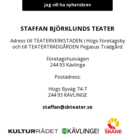
STAFFAN BJÖRKLUNDS TEATER
Adress till TEATERVERKSTADEN i Högs Företagsby
och till TEATERTRÄDGÅRDEN Pegasus Trädgård:
Företagshusvägen
244 93 Kävlinge
Postadress:
Högs Byväg 74-7
244 93 KÄVLINGE
staffan@sbteater.se