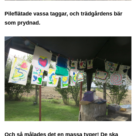
Pileflätade vassa taggar, och trädgårdens bär
som prydnad.
Och så målades det en massa tyger! De ska