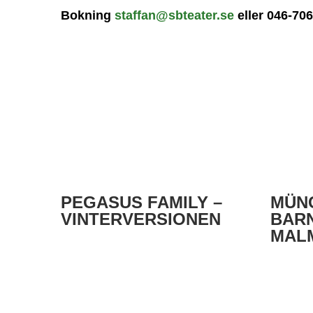
Bokning
staffan@sbteater.se
eller 046-70
PEGASUS FAMILY –
MÜN
VINTERVERSIONEN
BARN
MAL