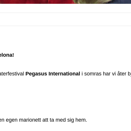
elona!
aterfestival
Pegasus International
i somras har vi åter b
a en egen marionett att ta med sig hem.